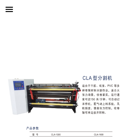
首页Home
复卷Rewinders
滑差轴分割机 Slip Shaft Slitting
VLF型大直径收卷 Large Dia
LFJ型辅助卸料 Auxiliary Unload
气胀轴分割机 Air Shaft Slitting
GLM型龙门款 Gantry-style
CLF型基础款 Basic
GLS型无轴上料 Shaftless Load
横切机Sheeters
CLT型多功能款 Multi-Functional
GLC型有轴上料Shaft-type load
CLA型简易入门款 Basic type
HX型高速伺服款
提供技术支持
CLH型简易入门款 Basic type
LC型基础款